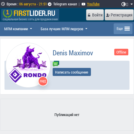
Время
:
06 августа - 21:51
Telegram канал
|
YouTube

FIRST
LIDER.RU
Войти
Регистрация
социальная бизнес сеть для продвижения
МЛМ компании
База лучших МЛМ лидеров
Еще
Denis Maximov
Offline
Написать сообщение
FREE
Публикаций нет