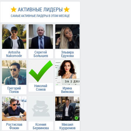
АКТИВНЫЕ ЛИДЕРЫ
САМЫЕ АКТИВНЫЕ ЛИДЕРЫ В ЭТОМ МЕСЯЦЕ
Antosha
Серегей
Эльвира
Nakomode
Болышев
Едукова
Николай
Грегорий
Ирина
Сомов
Попов
Вилкова
Ростислав
Ксения
Михаил
Фокин
Бервинова
Курдюмов