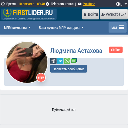
Время
:
10 августа - 09:48
Telegram канал
|
YouTube

FIRST
LIDER.RU
Войти
Регистрация
социальная бизнес сеть для продвижения
МЛМ компании
База лучших МЛМ лидеров
Еще
Людмила Астахова
Offline
Написать сообщение
FREE
Публикаций нет