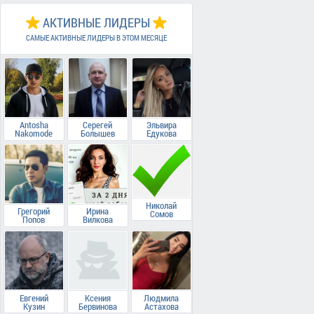
АКТИВНЫЕ ЛИДЕРЫ
САМЫЕ АКТИВНЫЕ ЛИДЕРЫ В ЭТОМ МЕСЯЦЕ
Antosha
Серегей
Эльвира
Nakomode
Болышев
Едукова
Николай
Грегорий
Ирина
Сомов
Попов
Вилкова
Евгений
Ксения
Людмила
Кузин
Бервинова
Астахова