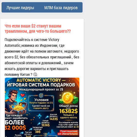
Лучшие лидеры
МЛМ база лидеров
Что если ваши $2 станут вашим
трамплином, для чего-то большего??
Подключайтесь к системе Victory
Automatic,новинка из Индонезии, где
движение идёт на полном автомате, недорого
всего $2, без обязательных приглашений , без
абонентской оплаты и довлажений., зачем
искать дорогие варианты и приглашать
половину Китая ? 🤔