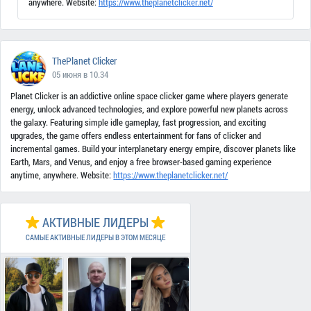
anywhere. Website:
https://www.theplanetclicker.net/
ThePlanet Clicker
05 июня в 10.34
Planet Clicker is an addictive online space clicker game where players generate
energy, unlock advanced technologies, and explore powerful new planets across
the galaxy. Featuring simple idle gameplay, fast progression, and exciting
upgrades, the game offers endless entertainment for fans of clicker and
incremental games. Build your interplanetary energy empire, discover planets like
Earth, Mars, and Venus, and enjoy a free browser-based gaming experience
anytime, anywhere. Website:
https://www.theplanetclicker.net/
АКТИВНЫЕ ЛИДЕРЫ
САМЫЕ АКТИВНЫЕ ЛИДЕРЫ В ЭТОМ МЕСЯЦЕ