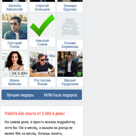
Antosha
Серегей
Эльвира
Nakomode
Болышев
Едукова
Николай
Грегорий
Ксения
Сомов
Попов
Бервинова
Ирина
Ростислав
Михаил
Вилкова
Фокин
Курдюмов
Лучшие лидеры
МЛМ база лидеров
Работа без опыта от 5.000 в день!
На самом деле, я просто искала подработку,
хотя бы 10к в месяц, а вышла на доход не
менее 90к за месяц. Хочешь понять,