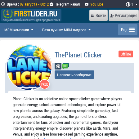
Время
:
07 августа - 00:12
Telegram канал
|
YouTube

FIRST
LIDER.RU
Войти
Регистрация
социальная бизнес сеть для продвижения
МЛМ компании
База лучших МЛМ лидеров
Еще
ThePlanet Clicker
Offline
Написать сообщение
FREE
Planet Clicker is an addictive online space clicker game where players
generate energy, unlock advanced technologies, and explore powerful
new planets across the galaxy. Featuring simple idle gameplay, fast
progression, and exciting upgrades, the game offers endless
entertainment for fans of clicker and incremental games. Build your
interplanetary energy empire, discover planets like Earth, Mars, and
Venus, and enjoy a free browser-based gaming experience anytime,