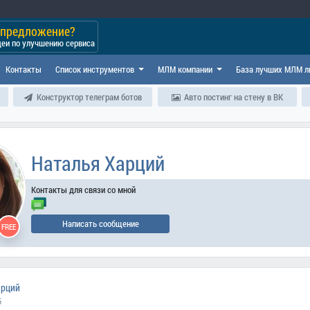
и предложение?
деи по улучшению сервиса
Контакты
Список инструментов
МЛМ компании
База лучших МЛМ л
Конструктор телеграм ботов
Авто постинг на стену в ВК
Наталья Харций
Контакты для связи со мной
Написать сообщение
FREE
арций
5