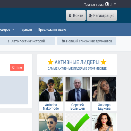
Темная тема

Войти
Регистрация
идеров
Тарифы
Предложить идею
Авто постинг историй
Полный список инструментов
АКТИВНЫЕ ЛИДЕРЫ
Offline
САМЫЕ АКТИВНЫЕ ЛИДЕРЫ В ЭТОМ МЕСЯЦЕ
Antosha
Серегей
Эльвира
Nakomode
Болышев
Едукова