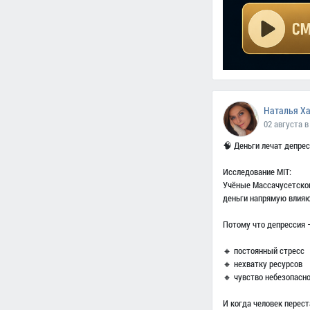
Наталья Х
02 августа в
🧠 Деньги лечат депре
Исследование MIT:
Учёные Массачусетског
деньги напрямую влияю
Потому что депрессия —
🔸 постоянный стресс
🔸 нехватку ресурсов
🔸 чувство небезопасн
И когда человек перес