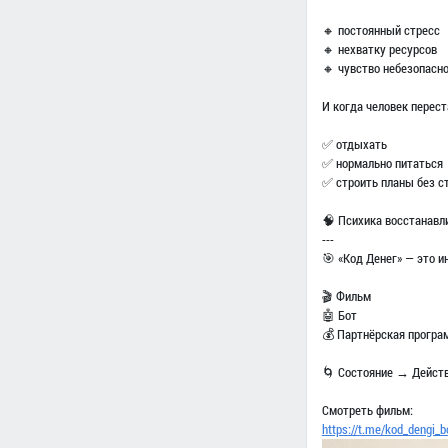
🔸 постоянный стресс
🔸 нехватку ресурсов
🔸 чувство небезопасн
И когда человек перес
✅ отдыхать
✅ нормально питаться
✅ строить планы без с
🧠 Психика восстанавли
---
🎯 «Код Денег» — это и
🎬 Фильм
🤖 Бот
💰 Партнёрская програ
🌀 Состояние → Дейст
Смотреть фильм:
https://t.me/kod_dengi_