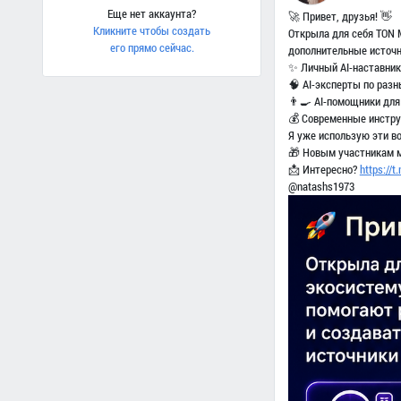
Еще нет аккаунта?
🚀 Привет, друзья! 👋
Кликните чтобы создать
Открыла для себя TON 
его прямо сейчас.
дополнительные источн
✨ Личный AI-наставник
🧠 AI-эксперты по раз
👨‍🍳 AI-помощники для
💰 Современные инстру
Я уже использую эти в
🎁 Новым участникам м
📩 Интересно?
https://
@natashs1973