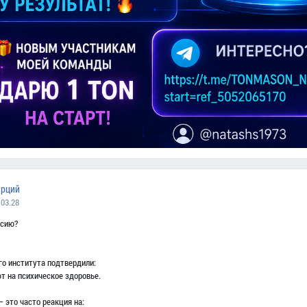
арций
 03.28
ссию?
о института подтвердили:
т на психическое здоровье.
 это часто реакция на: