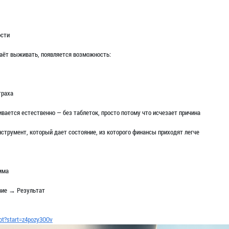
ости
таёт выживать, появляется возможность:
траха
вается естественно — без таблеток, просто потому что исчезает причина
нструмент, который дает состояние, из которого финансы приходят легче
мма
вие → Результат
bot?start=z4pozy3OOv