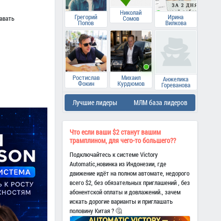
Николай
Грегорий
Ирина
Сомов
давать
Попов
Вилкова
Ростислав
Михаил
Анжелика
Фокин
Курдюмов
Гореванова
Лучшие лидеры
МЛМ база лидеров
Что если ваши $2 станут вашим
трамплином, для чего-то большего??
Подключайтесь к системе Victory
Automatic,новинка из Индонезии, где
движение идёт на полном автомате, недорого
всего $2, без обязательных приглашений , без
абонентской оплаты и довлажений., зачем
искать дорогие варианты и приглашать
половину Китая ? 🤔