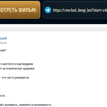
арций
 04.09
ссию?
о института подтвердили:
т на психическое здоровье.
 это часто реакция на:
ости
таёт выживать, появляется возможность: