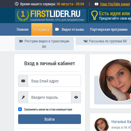
Время
нашего сервера
:
06 августа - 05:04
|
Наш YouTube канал
FIRST
LIDER.RU
Есть идея ил
Предлагайте свои и
социальная бизнес сеть для продвижения
Главная
О сервисе
Видео отзывы
Партнерская программа
Рестрим видео в трансляции
Рассылка по группам ВК
ВК
Вход в личный кабинет
Запомнить меня на этом компьютере
Войти
Наталья Х
вчера в 04.4