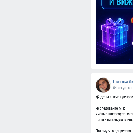
Наталья Х
04 августа в
🧠 Деньги лечат депре
Исследование MIT:
Учёные Массачусетског
деньги напрямую влияю
Потому что депрессия —