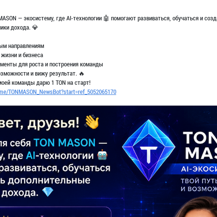
MASON — экосистему, где AI-технологии 🤖 помогают развиваться, обучаться и соз
ики дохода. 💎
ным направлениям
 жизни и бизнеса
менты для роста и построения команды
озможности и вижу результат. 🔥
оей команды дарю 1 TON на старт!
t.me/TONMASON_NewsBot?start=ref_5052065170