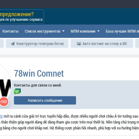
и предложение?
деи по улучшению сервиса
Контакты
Список инструментов
МЛМ компании
База лучших МЛМ л
Конструктор телеграм ботов
Авто постинг на стену в ВК
78win Comnet
Контакты для связи со мной
Написать сообщение
FREE
t/
mở ra cánh cửa giải trí trực tuyến hấp dẫn, được nhiều người chơi châu Á tin tưởng sau 
 thân thiện giúp người dùng dễ dàng tham gia cược trên mọi thiết bị. Nền tảng chú trọng 
g bằng cho người chơi khắp nơi. Hệ thống cược phản hồi nhanh, phù hợp với xu hướng hiện