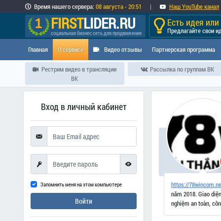
Время
нашего сервера
:
08 августа - 20:51
|
Наш YouTube канал
FIRST
LIDER.RU
Есть идея ил
Предлагайте свои и
социальная бизнес сеть для продвижения
Главная
О сервисе
Видео отзывы
Партнерская программа
Рестрим видео в трансляции
Рассылка по группам ВК
ВК
Вход в личный кабинет
https://78wincom.ne
Запомнить меня на этом компьютере
năm 2018. Giao diện
Войти
nghiệm an toàn, côn