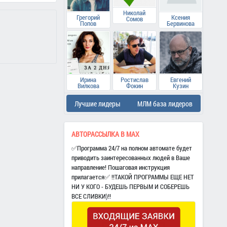
Николай
Грегорий
Ксения
Сомов
Попов
Бервинова
Ирина
Ростислав
Евгений
Вилкова
Фокин
Кузин
Лучшие лидеры
МЛМ база лидеров
АВТОРАССЫЛКА В МАХ
✅Программа 24/7 на полном автомате будет
приводить заинтересованных людей в Ваше
направление! Пошаговая инструкция
прилагается✅ ‼️ТАКОЙ ПРОГРАММЫ ЕЩЕ НЕТ
НИ У КОГО - БУДЕШЬ ПЕРВЫМ И СОБЕРЕШЬ
ВСЕ СЛИВКИ)‼️