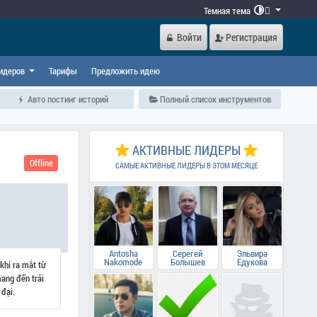
Темная тема

Войти
Регистрация
идеров
Тарифы
Предложить идею
Авто постинг историй
Полный список инструментов
АКТИВНЫЕ ЛИДЕРЫ
Offline
САМЫЕ АКТИВНЫЕ ЛИДЕРЫ В ЭТОМ МЕСЯЦЕ
Antosha
Серегей
Эльвира
Nakomode
Болышев
Едукова
khi ra mắt từ
mang đến trải
 đại.