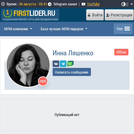
Время
:
06 августа - 05:41
Telegram канал
|
YouTube

FIRST
LIDER.RU
Войти
Регистрация
социальная бизнес сеть для продвижения
МЛМ компании
База лучших МЛМ лидеров
Еще
Инна Ляшенко
Offline
Написать сообщение
FREE
Публикаций нет