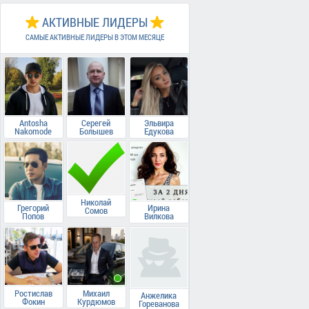
АКТИВНЫЕ ЛИДЕРЫ
САМЫЕ АКТИВНЫЕ ЛИДЕРЫ В ЭТОМ МЕСЯЦЕ
Antosha
Серегей
Эльвира
Nakomode
Болышев
Едукова
Николай
Грегорий
Ирина
Сомов
Попов
Вилкова
Ростислав
Михаил
Анжелика
Фокин
Курдюмов
Гореванова