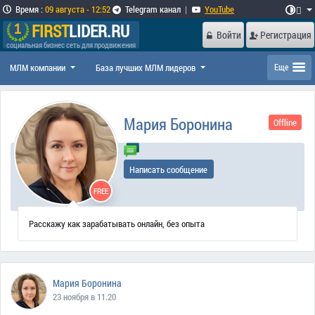
Время
:
09 августа - 12:52
Telegram канал
|
YouTube

FIRST
LIDER.RU
Войти
Регистрация
социальная бизнес сеть для продвижения
МЛМ компании
База лучших МЛМ лидеров
Еще
Мария Боронина
Offline
Написать сообщение
FREE
Расскажу как зарабатывать онлайн, без опыта
Мария Боронина
23 ноября в 11.20