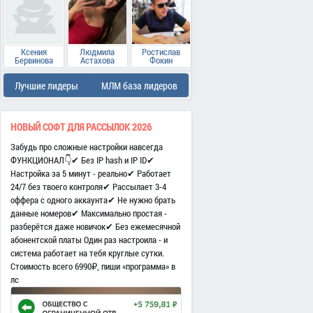
Ксения
Людмила
Ростислав
Бервинова
Астахова
Фокин
Лучшие лидеры
МЛМ база лидеров
НОВЫЙ СОФТ ДЛЯ РАССЫЛОК 2026
Забудь про сложные настройки навсегда
ФУНКЦИОНАЛ👇✔ Без IP hash и IP ID✔
Настройка за 5 минут - реально✔ Работает
24/7 без твоего контроля✔ Рассылает 3-4
оффера с одного аккаунта✔ Не нужно брать
данные номеров✔ Максимально простая -
разберётся даже новичок✔ Без ежемесячной
абонентской платы Один раз настроила - и
система работает на тебя круглые сутки.
Стоимость всего 6990₽, пиши «программа» в
лс