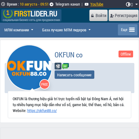
Время
:
10 августа - 09:51
Telegram канал
|
YouTube

FIRST
LIDER.RU
Войти
Регистрация
социальная бизнес сеть для продвижения
МЛМ компании
База лучших МЛМ лидеров
Еще
OKFUN co
Offline
Написать сообщение
FREE
OKFUN là thương hiệu giải trí trực tuyến nổi bật tại Đông Nam Á, nơi hội
tụ nhiều hạng mục hấp dẫn như xổ số, game bài, thể thao, nổ hũ, bắn cá.
Website:
https://okfun88.co/