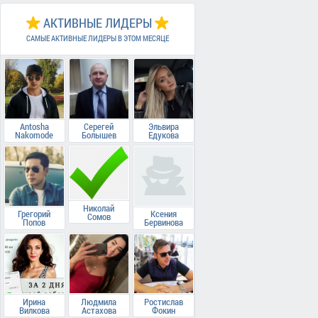
АКТИВНЫЕ ЛИДЕРЫ
САМЫЕ АКТИВНЫЕ ЛИДЕРЫ В ЭТОМ МЕСЯЦЕ
Antosha
Серегей
Эльвира
Nakomode
Болышев
Едукова
Николай
Грегорий
Ксения
Сомов
Попов
Бервинова
Ирина
Людмила
Ростислав
Вилкова
Астахова
Фокин