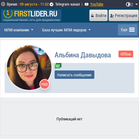
Время
:
09 августа - 11:02
Telegram канал
|
YouTube

FIRST
LIDER.RU
Войти
Регистрация
социальная бизнес сеть для продвижения
МЛМ компании
База лучших МЛМ лидеров
Еще
Альбина Давыдова
Offline
Написать сообщение
FREE
Публикаций нет