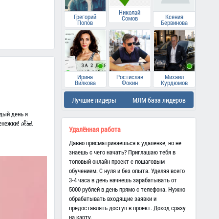
Николай
Грегорий
Ксения
Сомов
Попов
Бервинова
Ирина
Ростислав
Михаил
Вилкова
Фокин
Курдюмов
Лучшие лидеры
МЛМ база лидеров
дый день я
енежки! 💰💻
Удалённая работа
Давно присматриваешься к удаленке, но не
знаешь с чего начать? Приглашаю тебя в
топовый онлайн проект с пошаговым
обучением. С нуля и без опыта. Уделяя всего
3-4 часа в день начнешь зарабатывать от
5000 рублей в день прямо с телефона. Нужно
обрабатывать входящие заявки и
предоставлять доступ в проект. Доход сразу
на карту.