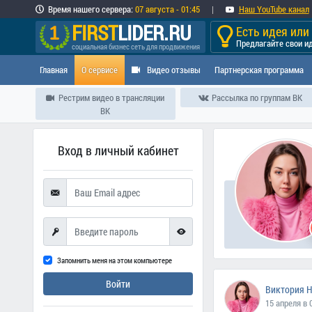
Время
нашего сервера
:
07 августа - 01:45
|
Наш YouTube канал
FIRST
LIDER.RU
Есть идея ил
Предлагайте свои и
социальная бизнес сеть для продвижения
Главная
О сервисе
Видео отзывы
Партнерская программа
Рестрим видео в трансляции
Рассылка по группам ВК
ВК
Вход в личный кабинет
Запомнить меня на этом компьютере
Войти
Виктория 
15 апреля в 