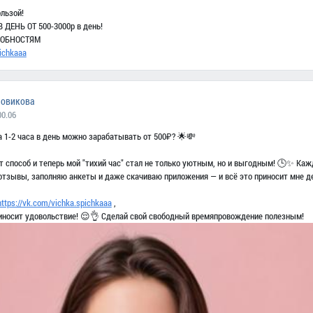
льзой!
ДЕНЬ ОТ 500-3000р в день!
РОБНОСТЯМ
pichkaaa
Новикова
00.06
за 1-2 часа в день можно зарабатывать от 500₽? 🌟💸
т способ и теперь мой "тихий час" стал не только уютным, но и выгодным! 🕒✨ Каж
отзывы, заполняю анкеты и даже скачиваю приложения — и всё это приносит мне д
https://vk.com/vichka.spichkaaa
,
приносит удовольствие! 😌👌 Сделай свой свободный времяпровождение полезным!