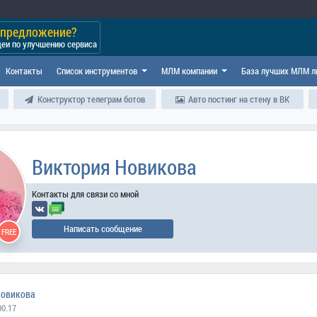
и предложение?
деи по улучшению сервиса
Контакты
Список инструментов
МЛМ компании
База лучших МЛМ л
Конструктор телеграм ботов
Авто постинг на стену в ВК
Виктория Новикова
Контакты для связи со мной
Написать сообщение
FREE
Новикова
00.17