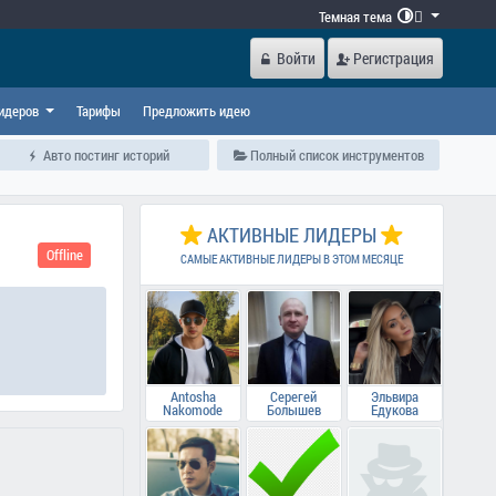
Темная тема

Войти
Регистрация
идеров
Тарифы
Предложить идею
Авто постинг историй
Полный список инструментов
АКТИВНЫЕ ЛИДЕРЫ
Offline
САМЫЕ АКТИВНЫЕ ЛИДЕРЫ В ЭТОМ МЕСЯЦЕ
Antosha
Серегей
Эльвира
Nakomode
Болышев
Едукова