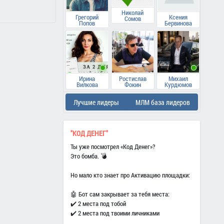
Николай
Грегорий
Ксения
Сомов
Попов
Бервинова
Ирина
Ростислав
Михаил
Вилкова
Фокин
Курдюмов
Лучшие лидеры
МЛМ база лидеров
"КОД ДЕНЕГ"
Ты уже посмотрел «Код Денег»?
Это бомба. 💣
Но мало кто знает про Активацию площадки:
🤖 Бот сам закрывает за тебя места:
✔️ 2 места под тобой
✔️ 2 места под твоими личниками