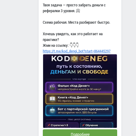
Твоя задача — просто забрать деньги с
рефералки 3 уровня. 📀
Схема рабочая. Места разбирают быстро.
Хочешь увидеть, как это работает на
практике?
Жми на ссылку: 👇👇👇
https://t.me/kod_dengi_bot?start=864445297
Подробнее