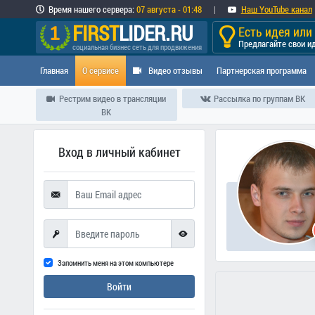
Время
нашего сервера
:
07 августа - 01:48
|
Наш YouTube канал
FIRST
LIDER.RU
Есть идея ил
Предлагайте свои и
социальная бизнес сеть для продвижения
Главная
О сервисе
Видео отзывы
Партнерская программа
Рестрим видео в трансляции
Рассылка по группам ВК
ВК
Вход в личный кабинет
Запомнить меня на этом компьютере
Войти