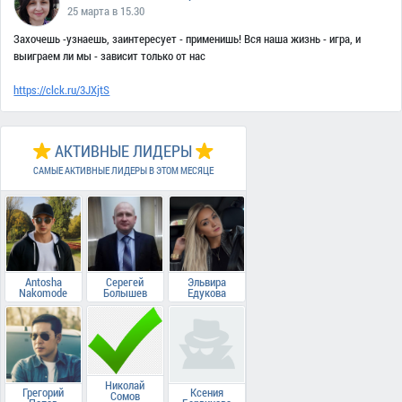
25 марта в 15.30
Захочешь -узнаешь, заинтересует - применишь! Вся наша жизнь - игра, и
выиграем ли мы - зависит только от нас
https://clck.ru/3JXjtS
АКТИВНЫЕ ЛИДЕРЫ
САМЫЕ АКТИВНЫЕ ЛИДЕРЫ В ЭТОМ МЕСЯЦЕ
Antosha
Серегей
Эльвира
Nakomode
Болышев
Едукова
Николай
Грегорий
Ксения
Сомов