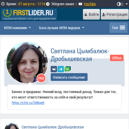
Время
:
07 августа - 17:14
Telegram канал
|
YouTube

FIRST
LIDER.RU
Войти
Регистрация
социальная бизнес сеть для продвижения
МЛМ компании
База лучших МЛМ лидеров
Еще
Светлана Цымбалюк-
Дробышевская
Offline
Написать сообщение
FREE
Бизнес в продажах. Низкий вход, постоянный доход. Только для тех,
кто несет ответственность за себя и свой результат!
https://clck.ru/348pwB
Светлана Цымбалюк-Дробышевская