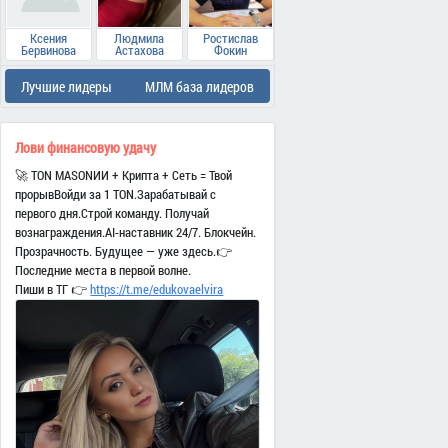
Ксения
Людмила
Ростислав
Бервинова
Астахова
Фокин
Лучшие лидеры
МЛМ база лидеров
Лови финансовую удачу
🚀 TON MASONИИ + Крипта + Сеть = Твой
прорывВойди за 1 TON.Зарабатывай с
первого дня.Строй команду. Получай
вознаграждения.AI-наставник 24/7. Блокчейн.
Прозрачность. Будущее — уже здесь.👉
Последние места в первой волне.
Пиши в ТГ 👉
https://t.me/edukovaelvira