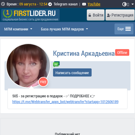
Время
:
09 августа - 12:54
Telegram канал
|
YouTube

FIRST
LIDER.RU
Войти
Регистрация
социальная бизнес сеть для продвижения
МЛМ компании
База лучших МЛМ лидеров
Еще
Кристина Аркадьевна
Offline
Написать сообщение
FREE
50$ - за регистрацию в подарок - ✅ ПОДРОБНЕЕ 👉
https://t.me/Webtransfer_apps_bot/webtransfer?startapp=1012606189
Публикаций нет