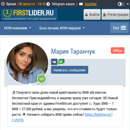
Время
:
08 августа - 19:15
Telegram канал
|
YouTube

FIRST
LIDER.RU
Войти
Регистрация
социальная бизнес сеть для продвижения
МЛМ компании
База лучших МЛМ лидеров
Еще
Мария Таранчук
Offline
Написать сообщение
VIP
💰 Получите свою долю новой криптовалюты BNB абсолютно
бесплатно! Присоединяйтесь к нашему крану уже сегодня. 🆕 Новый
бесплатный кран от админа FreeBitcoin доступен! 📈 Курс BNB – 1
BNB = 27 368 рублей, и мы уверены, что его стоимость будет только
расти. 🌟 Начните собирать BNB прямо сейчас!
https://bnbfree.in/?
r=29755