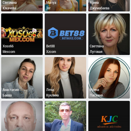
Светлана
Mariya
Арина
Юкачева
Ter
Джумабаева
Xoso66
Bet88
Светлана
Mexcom
Xzcom
Луговая
Анастасия
Лена
Ирина
Баева
Куклина
Пасхина