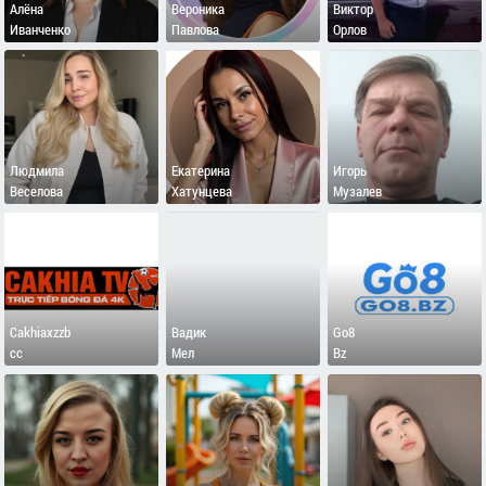
Алёна
Вероника
Виктор
Иванченко
Павлова
Орлов
Людмила
Екатерина
Игорь
Веселова
Хатунцева
Музалев
Cakhiaxzzb
Вадик
Go8
cc
Мел
Bz