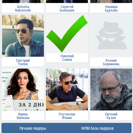
Antosha
Серегей
Эльвира
Nakomode
Болышев
Едукова
Николай
Сомов
Грегорий
Ксения
Попов
Бервинова
Ирина
Ростислав
Евгений
Вилкова
Фокин
Кузин
Лучшие лидеры
МЛМ база лидеров