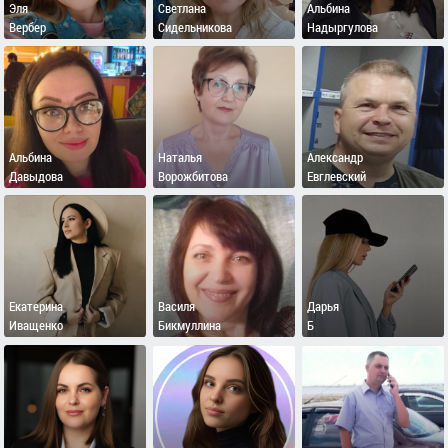
Эля
Светлана
Альбина
Вербер
Сидельникова
Надыргулова
Альбина
Наталья
Александр
Давыдова
Ворожбитова
Евглевский
Екатерина
Василя
Дарья
Иващенко
Бикмуллина
Б