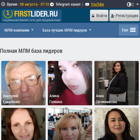
Время
:
08 августа - 07:10
Telegram канал
|
YouTube

FIRST
LIDER.RU
Войти
Регистрация
социальная бизнес сеть для продвижения
МЛМ компании
База лучших МЛМ лидеров
Еще
Полная МЛМ база лидеров
Анатолий
Алина
Анна
Коваленко
Галкина
Овчинникова